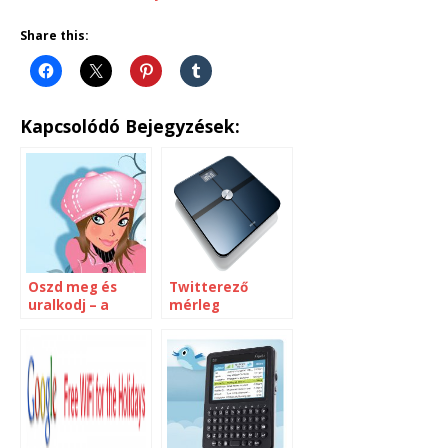
Share this:
Kapcsolódó Bejegyzések:
Oszd meg és
Twitterező
uralkodj – a
mérleg
tartalom
újraelosztása