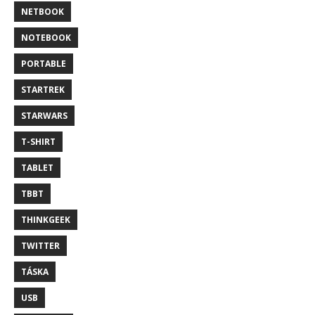
NETBOOK
NOTEBOOK
PORTABLE
STARTREK
STARWARS
T-SHIRT
TABLET
TBBT
THINKGEEK
TWITTER
TÁSKA
USB