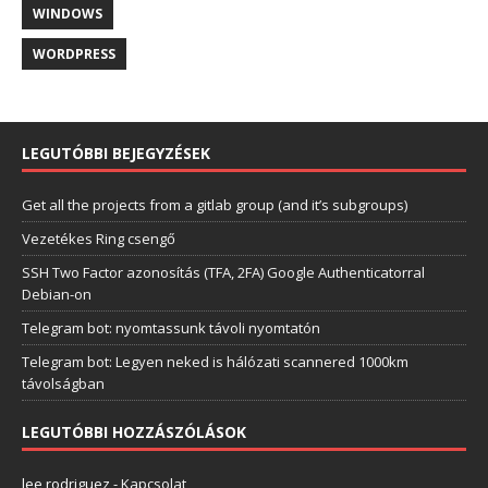
WINDOWS
WORDPRESS
LEGUTÓBBI BEJEGYZÉSEK
Get all the projects from a gitlab group (and it’s subgroups)
Vezetékes Ring csengő
SSH Two Factor azonosítás (TFA, 2FA) Google Authenticatorral
Debian-on
Telegram bot: nyomtassunk távoli nyomtatón
Telegram bot: Legyen neked is hálózati scannered 1000km
távolságban
LEGUTÓBBI HOZZÁSZÓLÁSOK
lee rodriguez
-
Kapcsolat