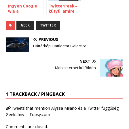
Ingyen Google
TwitterPeek –
wifi a
kütyü, amire
reptereken
nincs szükség
GEEK
TWITTER
PREVIOUS
Háttérkép: Battlestar Galactica
NEXT
Mobilinternet külföldön
1 TRACKBACK / PINGBACK
Tweets that mention Alyssa Milano és a Twitter függőség |
GeekLány -- Topsy.com
Comments are closed.