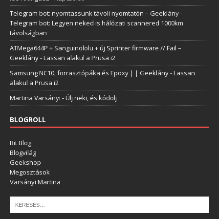
Telegram bot: nyomtassunk távoli nyomtatón – Geeklány
-
Telegram bot: Legyen neked is hálózati scannered 1000km
távolságban
ATMega644P + Sanguinololu + új Sprinter firmware // Fail –
Geeklány
-
Lassan alakul a Prusa i2
Samsung NC10, forrasztópáka és Epoxy | | Geeklány
-
Lassan
alakul a Prusa i2
Martina Varsányi
-
Ülj neki, és kódolj
BLOGROLL
Bit Blog
Blogvilág
Geekshop
Megosztások
Varsányi Martina