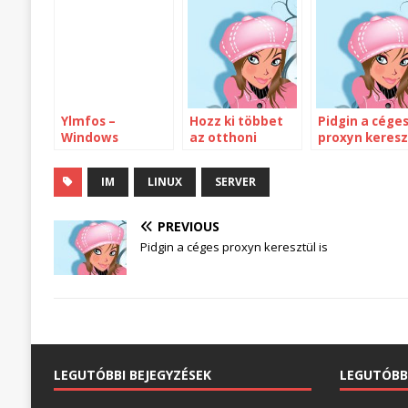
Ylmfos –
Hozz ki többet
Pidgin a cége
Windows
az otthoni
proxyn keresz
Linuxból
hálódból!
is
IM
LINUX
SERVER
PREVIOUS
Pidgin a céges proxyn keresztül is
LEGUTÓBBI BEJEGYZÉSEK
LEGUTÓBB