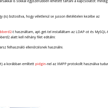
rsakkal is sokkal egyszerűbben lehetett tartani a kapcsolatot: mindig
 (is) biztosítva, hogy véletlenül se jusson illetéktelen kezébe az
abberd2
-t használtam, apt-get-tel installáltam az LDAP-ot és MySQL-t
erd2 alatt kell néhány filet editálni:
rsz felhasználó ellenőrzésnek használni.
rt) a korábban említett
pidgin
-nel az XMPP protokollt használva tudu