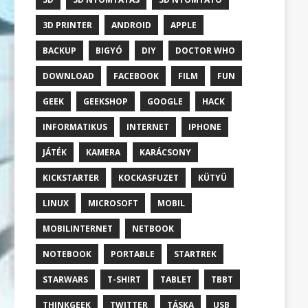
3D PRINTER
ANDROID
APPLE
BACKUP
BIGYÓ
DIY
DOCTOR WHO
DOWNLOAD
FACEBOOK
FILM
FUN
GEEK
GEEKSHOP
GOOGLE
HACK
INFORMATIKUS
INTERNET
IPHONE
JÁTÉK
KAMERA
KARÁCSONY
KICKSTARTER
KOCKASFUZET
KÜTYÜ
LINUX
MICROSOFT
MOBIL
MOBILINTERNET
NETBOOK
NOTEBOOK
PORTABLE
STARTREK
STARWARS
T-SHIRT
TABLET
TBBT
THINKGEEK
TWITTER
TÁSKA
USB