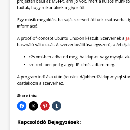
projekten belül az MSN-t, ami jó volt, mert a külsős munkatá
tudtuk, hogy mikor ülnek a gép előtt.
Egy másik megoldás, ha saját szervert állítunk csatasorba, így
információ.
A proof-of-concept Ubuntu Linuxon készült. Szervernek a
J
használó változatát. A szerver beállítása egyszerű, a /etc/jabb
c2s.xml-ben adhatod meg, ha ldap-ot vagy mysql-t aka
sm.xml -ben pedig a gép IP címét adtam meg.
A program indítása után (/etc/init.d/jabberd2-ldap-mysql sta
csatlakozni a szerverhez.
Share this:
Kapcsolódó Bejegyzések: