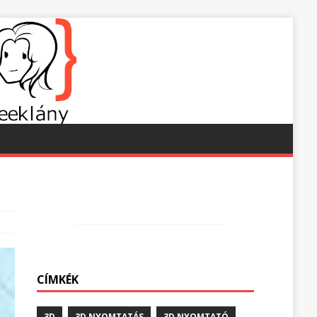
CÍMKÉK
3D
3D NYOMTATÁS
3D NYOMTATÓ