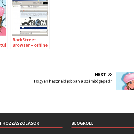
s
BackStreet
tül
Browser – offline
blog olvasó
NEXT
Hogyan használd jobban a számítógéped?
I HOZZÁSZÓLÁSOK
BLOGROLL