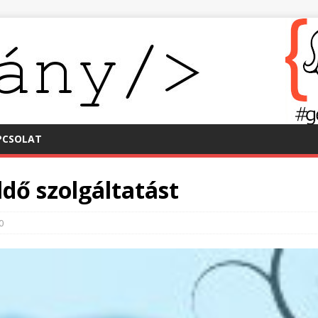
PCSOLAT
ldő szolgáltatást
0