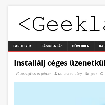
TÁRHELYEK
TÁMOGATÁS
BŐVEBBEN
KA
Installálj céges üzenetkü
2009. július 10. péntek
Martina Varsányi
geek