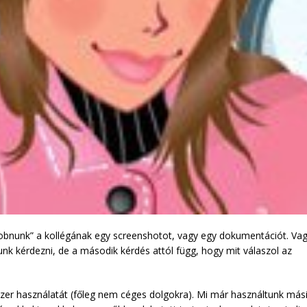
 „dobnunk” a kollégának egy screenshotot, vagy egy dokumentációt. Va
unk kérdezni, de a második kérdés attól függ, hogy mit válaszol az
r használatát (főleg nem céges dolgokra). Mi már használtunk más