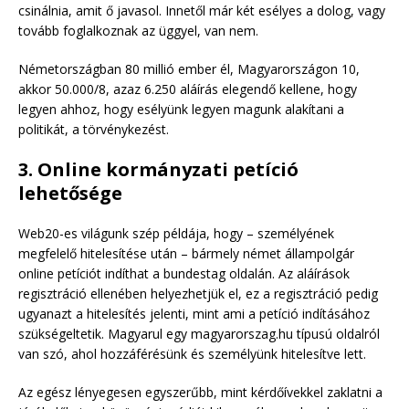
csinálnia, amit ő javasol. Innetől már két esélyes a dolog, vagy
tovább foglalkoznak az üggyel, van nem.
Németországban 80 millió ember él, Magyarországon 10,
akkor 50.000/8, azaz 6.250 aláírás elegendő kellene, hogy
legyen ahhoz, hogy esélyünk legyen magunk alakítani a
politikát, a törvénykezést.
3. Online kormányzati petíció
lehetősége
Web20-es világunk szép példája, hogy – személyének
megfelelő hitelesítése után – bármely német állampolgár
online petíciót indíthat a bundestag oldalán. Az aláírások
regisztráció ellenében helyezhetjük el, ez a regisztráció pedig
ugyanazt a hitelesítés jelenti, mint ami a petíció indításához
szükségeltetik. Magyarul egy magyarorszag.hu típusú oldalról
van szó, ahol hozzáférésünk és személyünk hitelesítve lett.
Az egész lényegesen egyszerűbb, mint kérdőívekkel zaklatni a