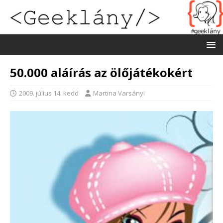
50.000 aláírás az ölőjátékokért
2009. július 14. kedd
Martina Varsányi