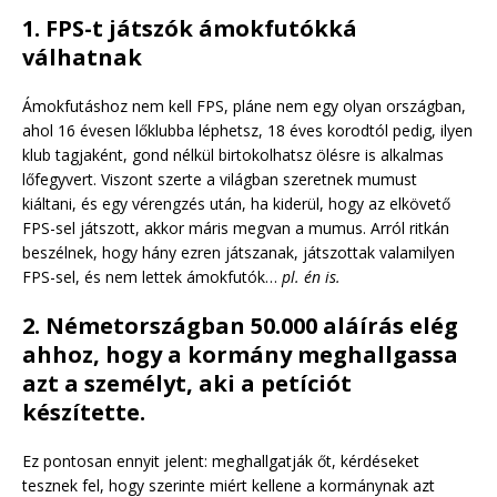
1. FPS-t játszók ámokfutókká
válhatnak
Ámokfutáshoz nem kell FPS, pláne nem egy olyan országban,
ahol 16 évesen lőklubba léphetsz, 18 éves korodtól pedig, ilyen
klub tagjaként, gond nélkül birtokolhatsz ölésre is alkalmas
lőfegyvert. Viszont szerte a világban szeretnek mumust
kiáltani, és egy vérengzés után, ha kiderül, hogy az elkövető
FPS-sel játszott, akkor máris megvan a mumus. Arról ritkán
beszélnek, hogy hány ezren játszanak, játszottak valamilyen
FPS-sel, és nem lettek ámokfutók…
pl. én is.
2. Németországban 50.000 aláírás elég
ahhoz, hogy a kormány meghallgassa
azt a személyt, aki a petíciót
készítette.
Ez pontosan ennyit jelent: meghallgatják őt, kérdéseket
tesznek fel, hogy szerinte miért kellene a kormánynak azt