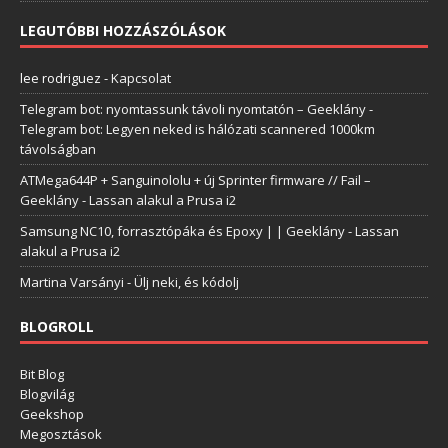
LEGUTÓBBI HOZZÁSZÓLÁSOK
lee rodriguez
-
Kapcsolat
Telegram bot: nyomtassunk távoli nyomtatón – Geeklány
-
Telegram bot: Legyen neked is hálózati scannered 1000km
távolságban
ATMega644P + Sanguinololu + új Sprinter firmware // Fail –
Geeklány
-
Lassan alakul a Prusa i2
Samsung NC10, forrasztópáka és Epoxy | | Geeklány
-
Lassan
alakul a Prusa i2
Martina Varsányi
-
Ülj neki, és kódolj
BLOGROLL
Bit Blog
Blogvilág
Geekshop
Megosztások