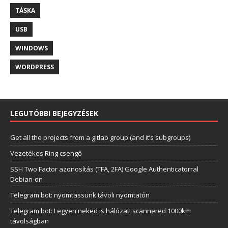
TÁSKA
USB
WINDOWS
WORDPRESS
LEGUTÓBBI BEJEGYZÉSEK
Get all the projects from a gitlab group (and it’s subgroups)
Vezetékes Ring csengő
SSH Two Factor azonosítás (TFA, 2FA) Google Authenticatorral
Debian-on
Telegram bot: nyomtassunk távoli nyomtatón
Telegram bot: Legyen neked is hálózati scannered 1000km
távolságban