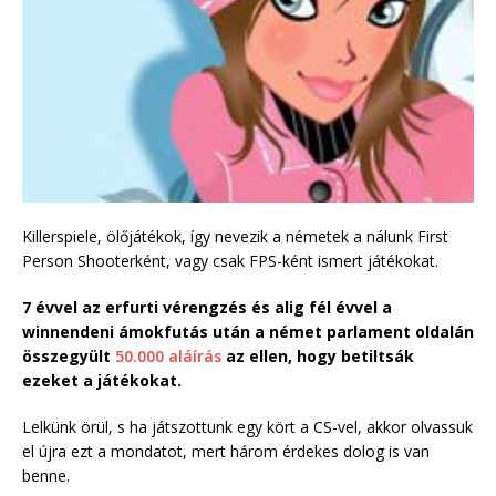
Killerspiele, ölőjátékok, így nevezik a németek a nálunk First
Person Shooterként, vagy csak FPS-ként ismert játékokat.
7 évvel az erfurti vérengzés és alig fél évvel a
winnendeni ámokfutás után a német parlament oldalán
összegyült
50.000 aláírás
az ellen, hogy betiltsák
ezeket a játékokat.
Lelkünk örül, s ha játszottunk egy kört a CS-vel, akkor olvassuk
el újra ezt a mondatot, mert három érdekes dolog is van
benne.