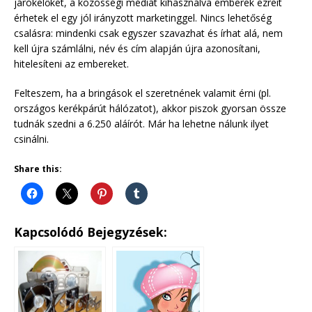
járókelőket, a közösségi médiát kihasználva emberek ezreit
érhetek el egy jól irányzott marketinggel. Nincs lehetőség
csalásra: mindenki csak egyszer szavazhat és írhat alá, nem
kell újra számlálni, név és cím alapján újra azonosítani,
hitelesíteni az embereket.
Felteszem, ha a bringások el szeretnének valamit érni (pl.
országos kerékpárút hálózatot), akkor piszok gyorsan össze
tudnák szedni a 6.250 aláírót. Már ha lehetne nálunk ilyet
csinálni.
Share this:
Kapcsolódó Bejegyzések: