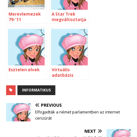
Merevlemezek
A Star Trek
79-’11
megváltoztatja
az életed
Esztelen elvek
Virtuális
adatbázis
INFORMATIKUS
PREVIOUS
Elfogadták a német parlamentben az internet
cenzúrát
NEXT