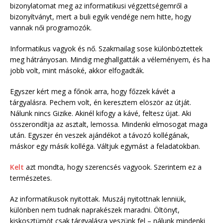
bizonylatomat meg az informatikusi végzettségemről a
bizonyítványt, mert a buli egyik vendége nem hitte, hogy
vannak női programozók.
Informatikus vagyok és nő. Szakmailag sose különböztettek
meg hátrányosan. Mindig meghallgatták a véleményem, és ha
jobb volt, mint másoké, akkor elfogadták.
Egyszer kért meg a főnök arra, hogy főzzek kávét a
tárgyalásra. Pechem volt, én keresztem elöször az útját.
Nálunk nincs Gizike. Akinél kifogy a kávé, feltesz újat. Aki
összerondítja az asztalt, lemossa. Mindenki elmosogat maga
után. Egyszer én veszek ajándékot a távozó kollégának,
máskor egy másik kolléga. Váltjuk egymást a feladatokban.
Kelt
azt mondta, hogy szerencsés vagyook. Szerintem ez a
természetes.
Az informatikusok nyitottak. Muszáj nyitottnak lenniük,
különben nem tudnak naprakészek maradni. Öltönyt,
kiskosztümöt csak tárgyalásra veszünk fel – nálunk mindenki