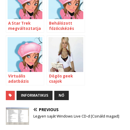
A Star Trek
Behálózott
megváltoztatja
főzőcskézés
az életed
Virtuális
Dögös geek
adatbázis
csajok
INFORMATIKUS
NŐ
PREVIOUS
Legyen saját Windows Live CD-d [Csináld magad]