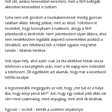
Volt idő, amikor kevesebbet kerestem, mint a férfi kollégák:
akkoriban kevesebbet is tudtam.
Soha nem volt gondom a munkakereséssel: mindig gyorsan
találtam állást. Mindig jobbat, mint az előző. Töltöttem ki
teszteket, hogy bizonyítsam a tudásom, ahogy a férfi
jelentkezők is kitöltötték. Nem jelentkeztem olyan állásra, ahol
nem rendelkeztem legalább alapvető ismeretekkel azokból a
témákból, ami feltétlenül kell. A többit ugyanis meg lehet
tanulni – kitartás kérdése.
Volt olyan hely, ahol azért csak 24 óta elteltével hívtak vissza
telefonon a beszélgetés után, mert a fél napig nem működött
a telefonom. Ők egyébként azt akarták, hogy már a következő
hétfőn kezdjek.
A legszexistább megjegyzés az volt, hogy „mit tud ez a hülye
liba, hogy ennyi pénzt kér?”. Azt, hogy egy sokkal jobb állás vár
rám mind szakmailag, mind anyagilag, mint amit ők kínálnak.
Egyszer – viccből – kérték a születési anyakönyvi