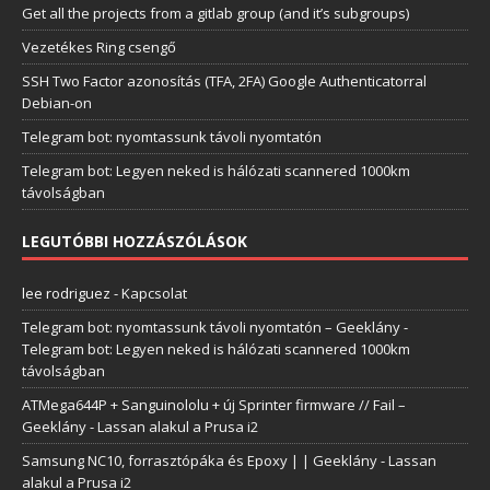
Get all the projects from a gitlab group (and it’s subgroups)
Vezetékes Ring csengő
SSH Two Factor azonosítás (TFA, 2FA) Google Authenticatorral
Debian-on
Telegram bot: nyomtassunk távoli nyomtatón
Telegram bot: Legyen neked is hálózati scannered 1000km
távolságban
LEGUTÓBBI HOZZÁSZÓLÁSOK
lee rodriguez
-
Kapcsolat
Telegram bot: nyomtassunk távoli nyomtatón – Geeklány
-
Telegram bot: Legyen neked is hálózati scannered 1000km
távolságban
ATMega644P + Sanguinololu + új Sprinter firmware // Fail –
Geeklány
-
Lassan alakul a Prusa i2
Samsung NC10, forrasztópáka és Epoxy | | Geeklány
-
Lassan
alakul a Prusa i2