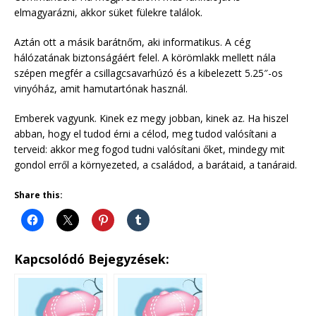
elmagyarázni, akkor süket fülekre találok.
Aztán ott a másik barátnőm, aki informatikus. A cég
hálózatának biztonságáért felel. A körömlakk mellett nála
szépen megfér a csillagcsavarhúzó és a kibelezett 5.25″-os
vinyóház, amit hamutartónak használ.
Emberek vagyunk. Kinek ez megy jobban, kinek az. Ha hiszel
abban, hogy el tudod érni a célod, meg tudod valósítani a
terveid: akkor meg fogod tudni valósítani őket, mindegy mit
gondol erről a környezeted, a családod, a barátaid, a tanáraid.
Share this:
Kapcsolódó Bejegyzések: