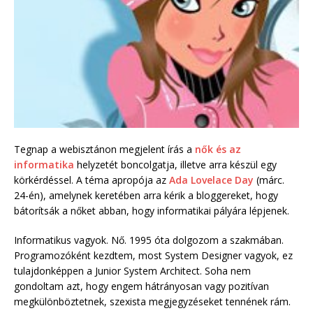
Tegnap a webisztánon megjelent írás a
nők és az
informatika
helyzetét boncolgatja, illetve arra készül egy
körkérdéssel. A téma apropója az
Ada Lovelace Day
(márc.
24-én), amelynek keretében arra kérik a bloggereket, hogy
bátorítsák a nőket abban, hogy informatikai pályára lépjenek.
Informatikus vagyok. Nő. 1995 óta dolgozom a szakmában.
Programozóként kezdtem, most System Designer vagyok, ez
tulajdonképpen a Junior System Architect. Soha nem
gondoltam azt, hogy engem hátrányosan vagy pozitívan
megkülönböztetnek, szexista megjegyzéseket tennének rám.