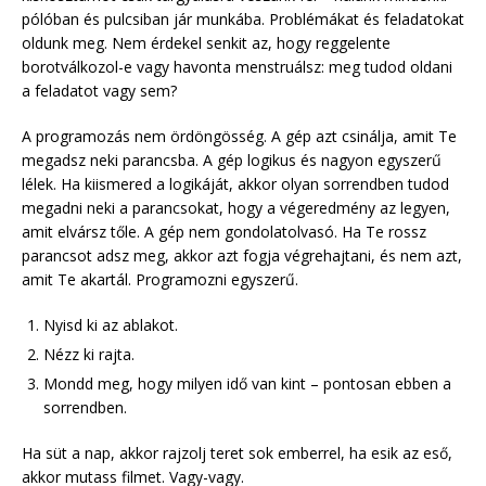
pólóban és pulcsiban jár munkába. Problémákat és feladatokat
oldunk meg. Nem érdekel senkit az, hogy reggelente
borotválkozol-e vagy havonta menstruálsz: meg tudod oldani
a feladatot vagy sem?
A programozás nem ördöngösség. A gép azt csinálja, amit Te
megadsz neki parancsba. A gép logikus és nagyon egyszerű
lélek. Ha kiismered a logikáját, akkor olyan sorrendben tudod
megadni neki a parancsokat, hogy a végeredmény az legyen,
amit elvársz tőle. A gép nem gondolatolvasó. Ha Te rossz
parancsot adsz meg, akkor azt fogja végrehajtani, és nem azt,
amit Te akartál. Programozni egyszerű.
Nyisd ki az ablakot.
Nézz ki rajta.
Mondd meg, hogy milyen idő van kint – pontosan ebben a
sorrendben.
Ha süt a nap, akkor rajzolj teret sok emberrel, ha esik az eső,
akkor mutass filmet. Vagy-vagy.