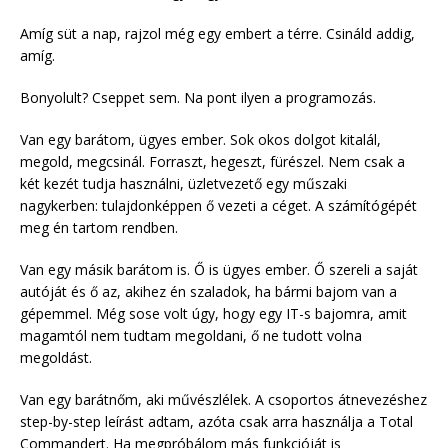
Amíg süt a nap, rajzol még egy embert a térre. Csináld addig,
amíg.
Bonyolult? Cseppet sem. Na pont ilyen a programozás.
Van egy barátom, ügyes ember. Sok okos dolgot kitalál,
megold, megcsinál. Forraszt, hegeszt, fürészel. Nem csak a
két kezét tudja használni, üzletvezető egy műszaki
nagykerben: tulajdonképpen ő vezeti a céget. A számítógépét
meg én tartom rendben.
Van egy másik barátom is. Ő is ügyes ember. Ő szereli a saját
autóját és ő az, akihez én szaladok, ha bármi bajom van a
gépemmel. Még sose volt úgy, hogy egy IT-s bajomra, amit
magamtól nem tudtam megoldani, ő ne tudott volna
megoldást.
Van egy barátnőm, aki művészlélek. A csoportos átnevezéshez
step-by-step leírást adtam, azóta csak arra használja a Total
Commandert. Ha megpróbálom más funkcióját is