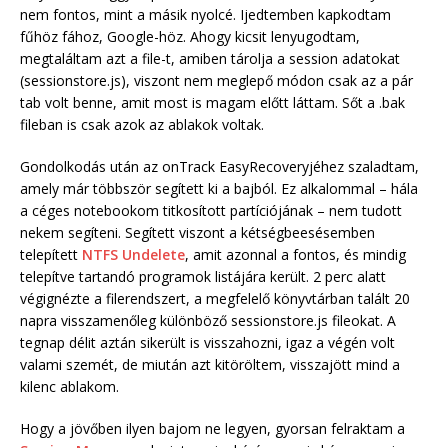
nem fontos, mint a másik nyolcé. Ijedtemben kapkodtam
fűhöz fához, Google-höz. Ahogy kicsit lenyugodtam,
megtaláltam azt a file-t, amiben tárolja a session adatokat
(sessionstore.js), viszont nem meglepő módon csak az a pár
tab volt benne, amit most is magam előtt láttam. Sőt a .bak
fileban is csak azok az ablakok voltak.
Gondolkodás után az onTrack EasyRecoveryjéhez szaladtam,
amely már többször segített ki a bajból. Ez alkalommal – hála
a céges notebookom titkosított partíciójának – nem tudott
nekem segíteni. Segített viszont a kétségbeesésemben
telepített
NTFS Undelete
, amit azonnal a fontos, és mindig
telepítve tartandó programok listájára került. 2 perc alatt
végignézte a filerendszert, a megfelelő könyvtárban talált 20
napra visszamenőleg különböző sessionstore.js fileokat. A
tegnap délit aztán sikerült is visszahozni, igaz a végén volt
valami szemét, de miután azt kitöröltem, visszajött mind a
kilenc ablakom.
Hogy a jövőben ilyen bajom ne legyen, gyorsan felraktam a