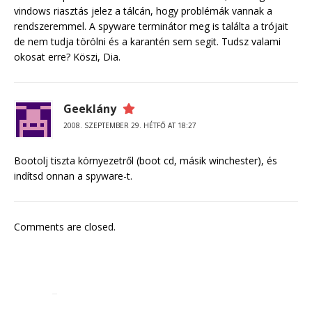
vindows riasztás jelez a tálcán, hogy problémák vannak a
rendszeremmel. A spyware terminátor meg is találta a trójait
de nem tudja törölni és a karantén sem segit. Tudsz valami
okosat erre? Köszi, Dia.
Geeklány
2008. SZEPTEMBER 29. HÉTFŐ AT 18:27
Bootolj tiszta környezetről (boot cd, másik winchester), és
indítsd onnan a spyware-t.
Comments are closed.