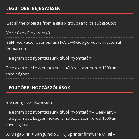
LEGUTÓBBI BEJEGYZÉSEK
Get all the projects from a gitlab group (and it’s subgroups)
Vezetékes Ring csengő
SSH Two Factor azonosítás (TFA, 2FA) Google Authenticatorral
Debian-on
Telegram bot: nyomtassunk távoli nyomtatón
Telegram bot: Legyen neked is hálózati scannered 1000km
távolságban
LEGUTÓBBI HOZZÁSZÓLÁSOK
lee rodriguez
-
Kapcsolat
Telegram bot: nyomtassunk távoli nyomtatón – Geeklány
-
Telegram bot: Legyen neked is hálózati scannered 1000km
távolságban
ATMega644P + Sanguinololu + új Sprinter firmware // Fail –