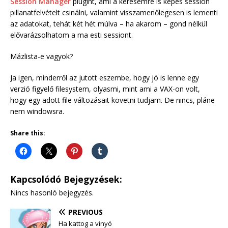
Session Manager
plugint, ami a kérésemre is képes session
pillanatfelvételt csinálni, valamint visszamenőlegesen is lementi
az adatokat, tehát két hét múlva – ha akarom – gond nélkül
elővarázsolhatom a ma esti sessiont.
Mázlista-e vagyok?
Ja igen, minderről az jutott eszembe, hogy jó is lenne egy
verzió figyelő filesystem, olyasmi, mint ami a VAX-on volt,
hogy egy adott file változásait követni tudjam. De nincs, pláne
nem windowsra.
Share this:
Kapcsolódó Bejegyzések:
Nincs hasonló bejegyzés.
PREVIOUS
Ha kattog a vinyó