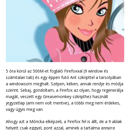
5 óra körül az 500M-et foglaló Firefoxxal (9 window és
számtalan tab) és egy éppen futó Ant szkripttel a tarsolyában
a windowsom meghalt. Szépen, kéken, annak rendje és módja
szerint. Sebaj, gondoltam, a Firefox az olyan, hogy regenerálja
magát, veszett egy Greasemonkey szkripthez használt
jegyzetlap (ami nem volt mentve), a többi meg nem érdekes,
vagy úgyis meg van.
Ahogy azt a Móricka elképzeli, a Firefox fel is állt, de a 9 ablak
helyett csak eggyel, pont azzal, aminek a tartalma
annyira